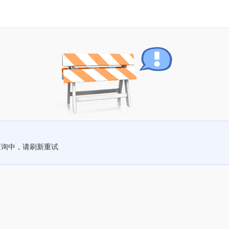
查询中，请刷新重试