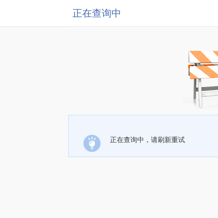
正在查询中
正在查询中，请刷新重试