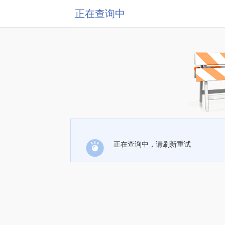
正在查询中
正在查询中，请刷新重试